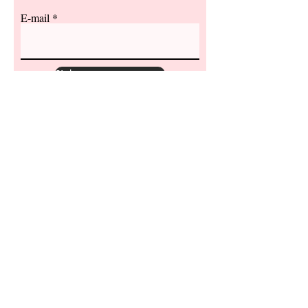
E-mail
S'abonner
CONTACT :
camilaine04@gmail.com
06.09.82.35.57
Alpes de Hautes Provence
Mentions Légales
@2020,
Camilaine-Tricoter du lien