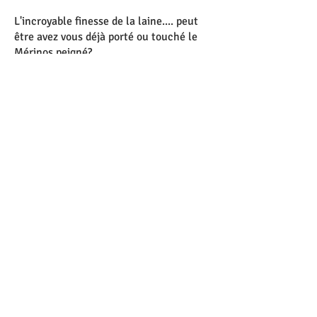
L'incroyable finesse de la laine.... peut
être avez vous déjà porté ou touché le
Mérinos peigné?
C'est un fil que j'achète à l'association
Mérilainos, il est peigné en Italie pour
une pureté inégalable.
Et les brebis sont élevées en France
dans de belles conditions. le top!
Le O'delle est réalisé sur un métier à
tricoter à fines aiguilles. les diminutions
sont faites à la main en déplaçant les
mailles régulièrement.
Le dos en dentelle est fait par une autre
créatrice, il s'agit d'Anne Sophie
(entreprise Chapotave) qui fait de la
dentelle à la fourche. Un partenariat
vraiment magnifique pour mettre en