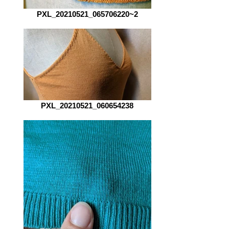
PXL_20210521_065706220~2
PXL_20210521_060654238